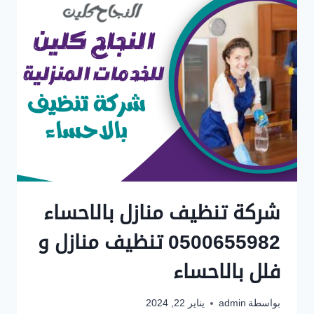
وابها
0500655982
خدمات
نظافة
عامة
شركة تنظيف منازل بالاحساء
0500655982 تنظيف منازل و
فلل بالاحساء
بواسطة
admin
يناير 22, 2024