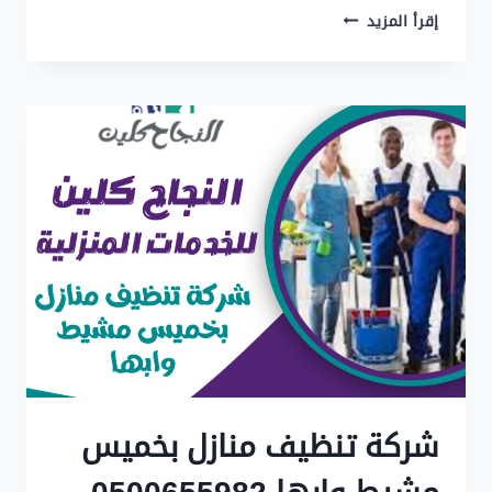
شركة
إقرأ المزيد
تنظيف
منازل
بالرياض
0500655982
تعقيم
وتلميع
الاثاث
شركة تنظيف منازل بخميس