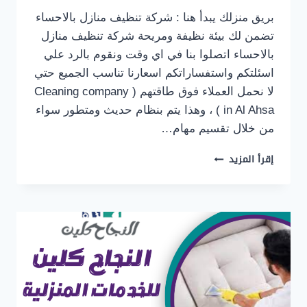
بريق منزلك يبدأ هنا : شركة تنظيف منازل بالاحساء
تضمن لك بيئة نظيفة ومريحة شركة تنظيف منازل
بالاحساء اتصلوا بنا في اي وقت ونقوم بالرد علي
اسئلتكم واستفساراتكم اسعارنا تناسب الجميع حتي
لا نحمل العملاء فوق طاقتهم ( Cleaning company
in Al Ahsa ) ، وهذا يتم بنظام حديث ومتطور سواء
من خلال تقسيم مهام…
شركة
إقرأ المزيد
تنظيف
منازل
بالاحساء
0500655982
تنظيف
منازل
و
فلل
بالاحساء