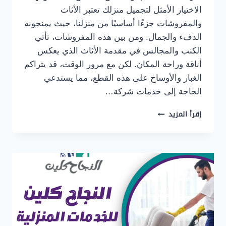
الاختيار الأمثل لتجميل منزلك تعتبر الأثاث
والمفروشات جزءًا أساسيًا من منزلنا، حيث يمنحونه
الدفء والجمال. ومن بين هذه المفروشات، تأتي
الكنب والمجالس في مقدمة الأثاث الذي يعكس
أناقة وراحة المكان. لكن مع مرور الوقت، قد يتراكم
الغبار والأوساخ على هذه القطع، مما يستدعي
الحاجة إلى خدمات شركة…
شركة
إقرأ المزيد
تنظيف
كنب
ومجالس
بخميس
مشيط
وابها
0500655982
غسيل
وتعقيم
بالبخار