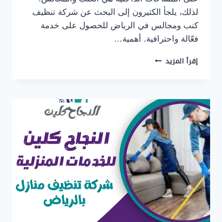
لذلك، يلجأ الكثيرون إلى البحث عن شركة تنظيف
كنب ومجالس في الرياض للحصول على خدمة
فعّالة واحترافية. أهمية…
شركة
إقرأ المزيد
تنظيف
كنب
ومجالس
بالرياض
0500655982
افضل
خدمات
غسيل